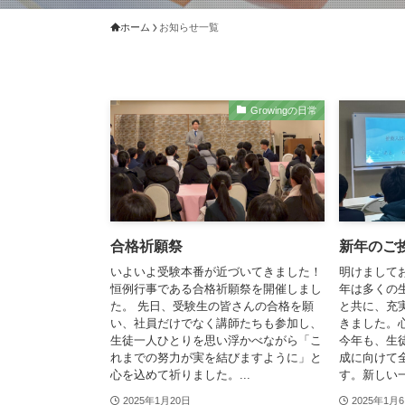
ホーム
お知らせ一覧
Growingの日常
合格祈願祭
新年のご
いよいよ受験本番が近づいてきました！
明けまして
恒例行事である合格祈願祭を開催しまし
年は多くの
た。 先日、受験生の皆さんの合格を願
と共に、充
い、社員だけでなく講師たちも参加し、
きました。
生徒一人ひとりを思い浮かべながら「こ
今年も、生
れまでの努力が実を結びますように」と
成に向けて
心を込めて祈りました。...
す。新しい一
2025年1月20日
2025年1月