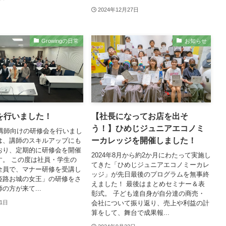
2024年12月27日
Growingの日常
お知らせ
を行いました！
【社長になってお店を出そ
う！】ひめじジュニアエコノミ
に講師向けの研修会を行いまし
ーカレッジを開催しました！
は、講師のスキルアップにも
おり、定期的に研修会を開催
2024年8月から約2か月にわたって実施し
す。 この度は社員・学生の
てきた「ひめじジュニアエコノミーカレ
全員で、マナー研修を受講し
ッジ」が先日最後のプログラムを無事終
姫路お城の女王」の研修をさ
えました！ 最後はまとめセミナー＆表
の方が来て...
彰式。 子ども達自身が自分達の商売・
会社について振り返り、売上や利益の計
月1日
算をして、舞台で成果報...