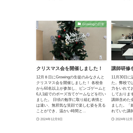
Growingの日常
クリスマス会を開催しました！
講師研修
12月８日にGrowingの生徒のみなさんと
11月30日
クリスマス会を開催しました！ 各校舎
た。弊校で
から60名以上が参加し、ビンゴゲームと
力をいれて
6人1組でのポーズ当てゲームなどを行い
しておりま
ました。 日頃の勉学に取り組む表情と
講師含めた
は違い、無邪気な笑顔で楽しむ姿を見る
ました。「
ことができ、温かい時間と...
れていた講師
2024年12月9日
2024年12