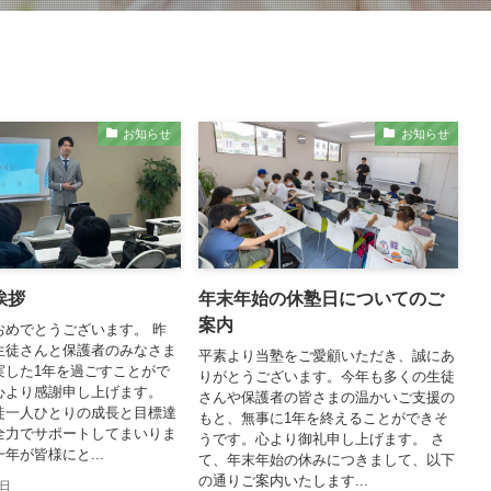
お知らせ
お知らせ
挨拶
年末年始の休塾日についてのご
案内
おめでとうございます。 昨
生徒さんと保護者のみなさま
平素より当塾をご愛顧いただき、誠にあ
実した1年を過ごすことがで
りがとうございます。今年も多くの生徒
心より感謝申し上げます。
さんや保護者の皆さまの温かいご支援の
徒一人ひとりの成長と目標達
もと、無事に1年を終えることができそ
全力でサポートしてまいりま
うです。心より御礼申し上げます。 さ
年が皆様にと...
て、年末年始の休みにつきまして、以下
の通りご案内いたします...
6日