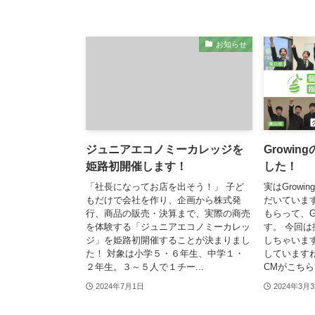
お知らせ
ジュニアエコノミーカレッジを
Growi
姫路初開催します！
した！
「社長になってお店を出そう！」 子ど
実はGrow
もだけで会社を作り、企画から株式発
だいていま
行、商品の販売・決算まで、実際の商売
もらって、G
を体験する「ジュニアエコノミーカレッ
す。 今回
ジ」を姫路初開催することが決まりまし
しちゃいま
た！ 対象は小学５・６年生、中学１・
していますね
２年生。３～５人で１チー...
CMがこちらで
2024年7月1日
2024年3月