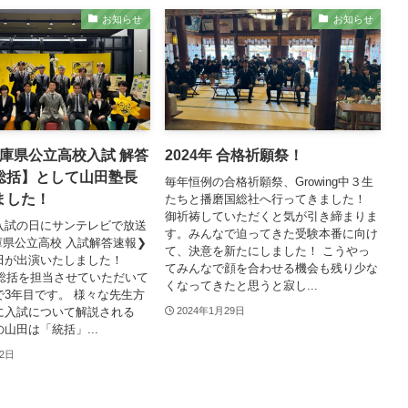
お知らせ
お知らせ
 兵庫県公立高校入試 解答
2024年 合格祈願祭！
総括】として山田塾長
毎年恒例の合格祈願祭、Growing中３生
ました！
たちと播磨国総社へ行ってきました！
御祈祷していただくと気が引き締まりま
入試の日にサンテレビで放送
す。みんなで迫ってきた受験本番に向け
庫県公立高校 入試解答速報❯
て、決意を新たにしました！ こうやっ
田が出演いたしました！
てみんなで顔を合わせる機会も残り少な
ら総括を担当させていただいて
くなってきたと思うと寂し...
で3年目です。 様々な先生方
に入試について解説される
2024年1月29日
山田は「統括」...
12日