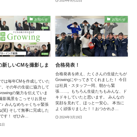
2024年9月22日
お知らせ
お知らせ
ngの新しいCMを撮影しま
合格発表！
合格発表を終え、たくさんの生徒たちが
Growingにやってきてくれました！ 今日
ingでは毎年CMを作成していた
は社員・スタッフ一同、朝から緊
す。その年の生徒に協力して
張……。もちろん生徒たちもみんな、ド
rowingの魅力を伝えていま
キドキしていたと思います。 みんなの
は撮影風景をこっそりお見せ
笑顔を見れて、ほっと一安心。 本当に
す♪ みんなめちゃくちゃ緊張
よく頑張りました！！おつかれさ...
(笑) そして無事に完成した
す！ ぜひみ...
2024年3月19日
31日