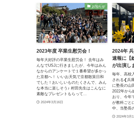
お知らせ
2023年度 卒業生慰労会！
2024年
速報に【
毎年大好評の卒業生慰労会！ 去年はみ
が出演し
んなでUSJに行きましたが、今年はみん
なからのアンケートで１番希望が多かっ
毎年、高校
た京都へ！ いいお天気で京都散策日和
される❮兵
でした！おいしいものたくさんで、みん
に塾長の山
な本当に楽しそう♪ 村田先生はこんなに
2022年か
素敵なプレゼントもらって...
おり、今年
が教科ごと
2024年3月16日
中、当塾長の
2024年3月